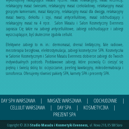
relaksacyjny masaż świecami
,
relaksacyjny masaż czekoladowy
,
relaksacyjny masaż
gorącymi kamieniami
,
masaż klasyczny
,
relaksacyjny masaż dla dwojga
,
relaksacyjny
masaż twarzy, dekoltu i szyi
,
masaż antycellulitowy
,
masaż odchudzający
i
relaksacyjny masaż na 4 ręce
. Salon Masażu i Salon Kosmetyczny Evenness
zaprasza Cię także na
zabiegi antycellulitowe
,
zabiegi odchudzające
i
zabiegi
wyszczuplające
, byś skutecznie zgubiła cellulit.
Efektywne zabiegi to m. in.:
dermomasaż
,
drenaż limfatyczny
,
fale radiowe
,
mezoterapia bezigłowa
,
elektrostymulacja
,
zabiegi kosmetyczne SPA
. Kosmetyczka
w Salonie Kosmetycznym i Salonie Masażu Evenness dobierze zabiegi do Twoich
indywidualnych potrzeb. Podstawowe zabiegi, które pozwolą Ci cieszyć się
piękną i świeżą skórą to:
oczyszczanie
,
peeling kawitacyjny
,
mikrodermabrazja
i
sonoforeza
. Oferujemy również
pakiety SPA
,
karnety SPA
i
prezenty SPA
.
DAY SPA WARSZAWA
|
MASAŻE WARSZAWA
|
ODCHUDZANIE
|
CELLULIT WARSZAWA
|
DAY SPA
|
KOSMETYCZKA
|
PREZENT SPA
Copyright:© 2026
Studio Masażu i Kosmetyki Evenness
,
ul.
Nowa 21 B
,
05-500
Stara