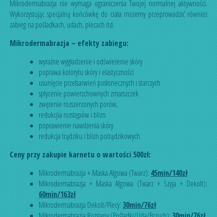
Mikrodermabrazja nie wymaga ograniczenia Twojej normalnej aktywności.
Wykorzystując specjalną końcówkę do ciała możemy przeprowadzić również
zabieg na pośladkach, udach, plecach itd.
Mikrodermabrazja – efekty zabiegu:
wyraźne wygładzenie i odświeżenie skóry
poprawa kolorytu skóry i elastyczności
usunięcie przebarwień posłonecznych i starczych
spłycenie powierzchownych zmarszczek
zwężenie rozszerzonych porów,
redukcjia rozstępów i blizn.
poprawienie nawilżenia skóry
redukcja trądziku i blizn potrądzikowych
Ceny przy zakupie karnetu o wartości 500zł:
Mikrodermabrazja + Maska Algowa (Twarz):
45min/140zł
Mikrodermabrazja + Maska Algowa (Twarz + Szyja + Dekolt):
60min/163zł
Mikrodermabrazja Dekolt/Plecy:
30min/76zł
Mikrodermabrazja Rozstępy (Pośladki/Uda/Brzuch):
30min/76zł