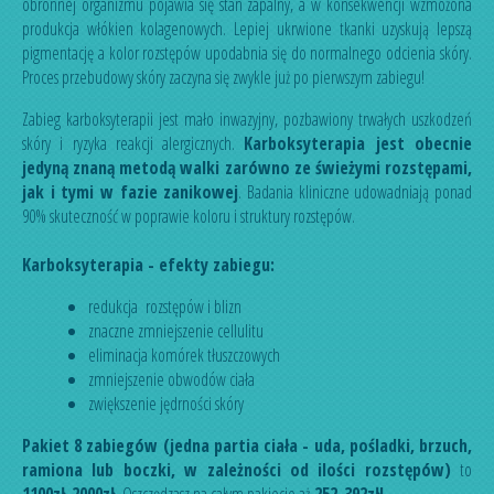
obronnej organizmu pojawia się stan zapalny, a w konsekwencji wzmożona
produkcja włókien kolagenowych. Lepiej ukrwione tkanki uzyskują lepszą
pigmentację a kolor rozstępów upodabnia się do normalnego odcienia skóry.
Proces przebudowy skóry zaczyna się zwykle już po pierwszym zabiegu!
Zabieg karboksyterapii jest mało inwazyjny, pozbawiony trwałych uszkodzeń
skóry i ryzyka reakcji alergicznych.
Karboksyterapia jest obecnie
jedyną znaną metodą walki zarówno ze świeżymi rozstępami,
jak i tymi w fazie zanikowej
. Badania kliniczne udowadniają ponad
90% skuteczność w poprawie koloru i struktury rozstępów.
Karboksyterapia
- efekty zabiegu:
redukcja rozstępów i blizn
znaczne zmniejszenie cellulitu
eliminacja komórek tłuszczowych
zmniejszenie obwodów ciała
zwiększenie jędrności skóry
Pakiet 8 zabiegów (jedna partia ciała - uda, pośladki, brzuch,
ramiona lub boczki, w zależności od ilości rozstępów)
to