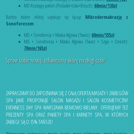
MD Rozstępy pakiet (Pośladki+Uda+Brzuch):
60min/130zł
Bardzo dobre efekty uzyskuje się łącząc
Mikrodermabrazję z
Sonoforezom
:
MD + Sonoforeza + Maska Algowa (Twarz):
60min/155zł
MD + Sonoforeza + Maska Algowa (Twarz + Szyja + Dekolt):
70min/165zł
Spraw sobie nową, odświeżoną skórę na długi czas!
ZAPRASZAMY DO ZAPOZNANIA SIĘ Z CAŁĄ OFERTĄ MASAŻY I ZABIEGÓW
SPA JAKIE PROPONUJE SALON MASAŻU I SALON KOSMETYCZNY
EVENNESS DAY SPA WARSZAWA BEMOWO BIELANY. OFERUJEMY TEŻ
PREZENTY SPA ORAZ PAKIETY SPA I KARNETY SPA, W KTÓRYCH
ZABIEGI SĄ O 15% TAŃSZE!
Wykonujemy następujące masaże ręczne:
masaż relaksacyjny
,
masaż leczniczy
,