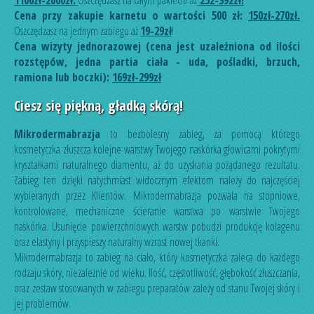
1100zł-2000zł.
Oszczędzasz na całym pakiecie aż
252-392zł
!
Cena przy zakupie karnetu o wartości 500 zł:
150zł-270zł.
Oszczędzasz na jednym zabiegu aż
19-
29zł
!
Cena wizyty jednorazowej (cena jest uzależniona od ilości
rozstępów, jedna partia ciała - uda, pośladki, brzuch,
ramiona lub boczki):
169zł-299zł
Ciesz się piękną, gładką skórą!
Mikrodermabrazja
to bezbolesny zabieg, za pomocą którego
kosmetyczka złuszcza kolejne warstwy Twojego naskórka głowicami pokrytymi
kryształkami naturalnego diamentu, aż do uzyskania pożądanego rezultatu.
Zabieg ten dzięki natychmiast widocznym efektom należy do najczęściej
wybieranych przez Klientów. Mikrodermabrazja pozwala na stopniowe,
kontrolowane, mechaniczne ścieranie warstwa po warstwie Twojego
naskórka. Usunięcie powierzchniowych warstw pobudzi produkcję kolagenu
oraz elastyny i przyspieszy naturalny wzrost nowej tkanki.
Mikrodermabrazja to zabieg na ciało, który kosmetyczka zaleca do każdego
rodzaju skóry, niezależnie od wieku. Ilość, częstotliwość, głębokość złuszczania,
oraz zestaw stosowanych w zabiegu preparatów zależy od stanu Twojej skóry i
jej problemów.