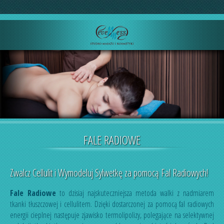
FALE RADIOWE
Zwalcz Cellulit i Wymodeluj Sylwetkę za pomocą Fal Radiowych!
Fale Radiowe
to dzisiaj najskuteczniejsza metoda walki z nadmiarem
tkanki tłuszczowej i cellulitem. Dzięki dostarczonej za pomocą fal radiowych
energii cieplnej następuje zjawisko termolipolizy, polegające na selektywnej