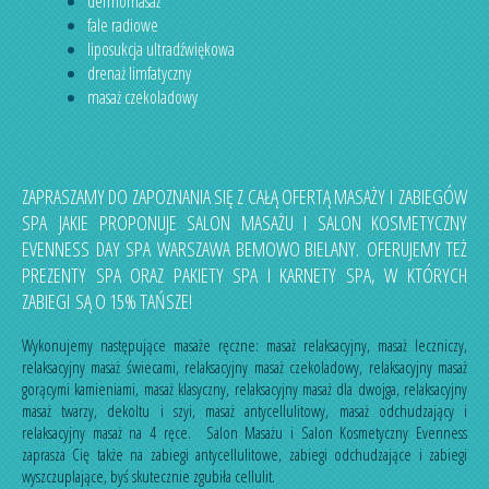
dermomasaż
fale radiowe
liposukcja ultradźwiękowa
drenaż limfatyczny
masaż czekoladowy
ZAPRASZAMY DO ZAPOZNANIA SIĘ Z CAŁĄ OFERTĄ MASAŻY I ZABIEGÓW
SPA JAKIE PROPONUJE SALON MASAŻU I SALON KOSMETYCZNY
EVENNESS DAY SPA WARSZAWA BEMOWO BIELANY. OFERUJEMY TEŻ
PREZENTY SPA ORAZ PAKIETY SPA I KARNETY SPA, W KTÓRYCH
ZABIEGI SĄ O 15% TAŃSZE!
Wykonujemy następujące masaże ręczne:
masaż relaksacyjny
,
masaż leczniczy
,
relaksacyjny masaż świecami
,
relaksacyjny masaż czekoladowy
,
relaksacyjny masaż
gorącymi kamieniami
,
masaż klasyczny
,
relaksacyjny masaż dla dwojga
,
relaksacyjny
masaż twarzy, dekoltu i szyi
,
masaż antycellulitowy
,
masaż odchudzający
i
relaksacyjny masaż na 4 ręce
. Salon Masażu i Salon Kosmetyczny Evenness
zaprasza Cię także na
zabiegi antycellulitowe
,
zabiegi odchudzające
i
zabiegi
wyszczuplające
, byś skutecznie zgubiła cellulit.