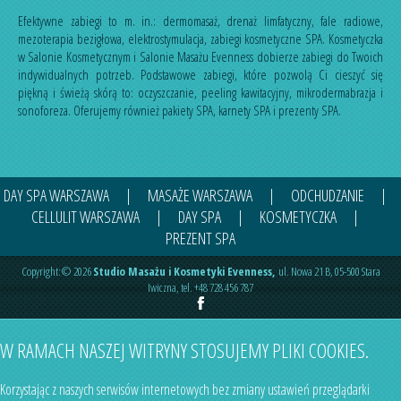
Efektywne zabiegi to m. in.:
dermomasaż
,
drenaż limfatyczny
,
fale radiowe
,
mezoterapia bezigłowa
,
elektrostymulacja
,
zabiegi kosmetyczne SPA
. Kosmetyczka
w Salonie Kosmetycznym i Salonie Masażu Evenness dobierze zabiegi do Twoich
indywidualnych potrzeb. Podstawowe zabiegi, które pozwolą Ci cieszyć się
piękną i świeżą skórą to:
oczyszczanie
,
peeling kawitacyjny
,
mikrodermabrazja
i
sonoforeza
. Oferujemy również
pakiety SPA
,
karnety SPA
i
prezenty SPA
.
DAY SPA WARSZAWA
|
MASAŻE WARSZAWA
|
ODCHUDZANIE
|
CELLULIT WARSZAWA
|
DAY SPA
|
KOSMETYCZKA
|
PREZENT SPA
Copyright:© 2026
Studio Masażu i Kosmetyki Evenness
,
ul.
Nowa 21 B
,
05-500
Stara
Iwiczna
,
tel.
+48 728 456 787
W RAMACH NASZEJ WITRYNY STOSUJEMY PLIKI COOKIES.
Korzystając z naszych serwisów internetowych bez zmiany ustawień przeglądarki