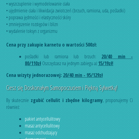
• wyszczuplenie i wymodelowanie ciała
• ujędrnienie ciała i likwidacja zwiotczeń (brzuch, ramiona, uda, pośladki)
• poprawa jędrności i elastyczności skóry
• zmniejszenie rozstępów i blizn
• wydalenie toksyn z organizmu
Cena przy zakupie karnetu o wartości 500zł:
pośladki lub ramiona lub brzuch:
20/40 min -
80/110zł
Oszczędzasz na jednym zabiegu aż
15/19zł!
Cena wizyty jednorazowej:
20/40 min - 95/129zł
Ciesz się Doskonałym Samopoczuciem i Piękną Sylwetką!
By skutecznie
zgubić cellulit i zbędne kilogramy
, proponujemy Ci
również:
pakiet antycellulitowy
masaż antycellulitowy
masaż odchudzający