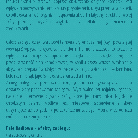
redukcji tkanki tłuszczowej poprzez obkurczenie objętości komórek. Pod
wpływem podwyższenia temperatury przyspieszeniu ulega przemiana materii,
co odtoksycznia Twój organizm i usprawnia układ limfatyczny. Struktura Twojej
skóry pozostaje wyraźnie wygładzona, a cellulit ulega znacznemu
zredukowaniu.
Całość zabiegu dzięki wzrostowi temperatury endogennej (czyli powstającej
wewnątrz) wpływa na wytwarzanie endorfin, hormonu szczęścia, co korzystnie
wpłynie na Twoje samopoczucie. Dzięki ciepłu zwiększa się też
przepuszczalność błon komórkowych, w wyniku czego wzrasta wchłanianie
aktywnych preparatów użytych w trakcie zabiegu, takich jak: L – karnityna,
kofeina, miłorząb japoński ekstrakt z karczocha i inne.
Zabieg polega na przesuwaniu okrężnymi ruchami głowicą aparatu po
obszarze skóry poddawanym zabiegowi. Wyczuwalne jest najpierw łagodne,
następnie intensywne ogrzanie skóry, które jest natychmiast łagodzone
chłodzącym żelem. Możliwe jest miejscowe zaczerwienienie skóry
utrzymujące się do godziny po zakończeniu zabiegu. Można więc od razu
wrócić do codziennych zajęć.
Fale Radiowe - efekty zabiegu:
• zredukowany cellulit