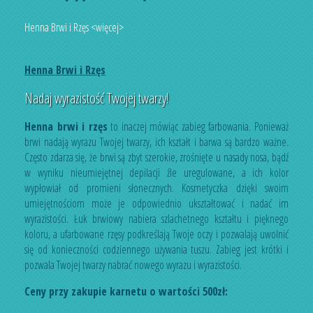
Henna Brwi i Rzęs <więcej>
Henna Brwi i Rzęs
Nadaj wyrazistość Twojej twarzy!
Henna brwi i rzęs
to inaczej mówiąc zabieg farbowania. Ponieważ
brwi nadają wyrazu Twojej twarzy, ich kształt i barwa są bardzo ważne.
Często zdarza się, że brwi są zbyt szerokie, zrośnięte u nasady nosa, bądź
w wyniku nieumiejętnej depilacji źle uregulowane, a ich kolor
wypłowiał od promieni słonecznych. Kosmetyczka dzięki swoim
umiejętnościom może je odpowiednio ukształtować i nadać im
wyrazistości. Łuk brwiowy nabiera szlachetnego kształtu i pięknego
koloru, a ufarbowane rzęsy podkreślają Twoje oczy i pozwalają uwolnić
się od konieczności codziennego używania tuszu. Zabieg jest krótki i
pozwala Twojej twarzy nabrać nowego wyrazu i wyrazistości.
Ceny przy zakupie karnetu o wartości 500zł: