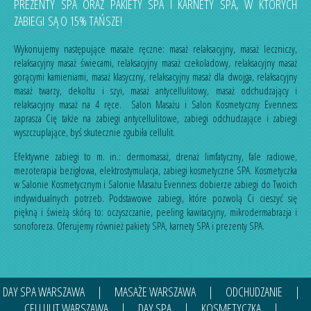
PREZENTY SPA ORAZ PAKIETY SPA I KARNETY SPA, W KTÓRYCH
ZABIEGI SĄ O 15% TAŃSZE!
Wykonujemy następujące masaże ręczne:
masaż relaksacyjny
,
masaż leczniczy
,
relaksacyjny masaż świecami
,
relaksacyjny masaż czekoladowy
,
relaksacyjny masaż
gorącymi kamieniami
,
masaż klasyczny
,
relaksacyjny masaż dla dwojga
,
relaksacyjny
masaż twarzy, dekoltu i szyi
,
masaż antycellulitowy
,
masaż odchudzający
i
relaksacyjny masaż na 4 ręce
. Salon Masażu i Salon Kosmetyczny Evenness
zaprasza Cię także na
zabiegi antycellulitowe
,
zabiegi odchudzające
i
zabiegi
wyszczuplające
, byś skutecznie zgubiła cellulit.
Efektywne zabiegi to m. in.:
dermomasaż
,
drenaż limfatyczny
,
fale radiowe
,
mezoterapia bezigłowa
,
elektrostymulacja
,
zabiegi kosmetyczne SPA
. Kosmetyczka
w Salonie Kosmetycznym i Salonie Masażu Evenness dobierze zabiegi do Twoich
indywidualnych potrzeb. Podstawowe zabiegi, które pozwolą Ci cieszyć się
piękną i świeżą skórą to:
oczyszczanie
,
peeling kawitacyjny
,
mikrodermabrazja
i
sonoforeza
. Oferujemy również
pakiety SPA
,
karnety SPA
i
prezenty SPA
.
DAY SPA WARSZAWA
|
MASAŻE WARSZAWA
|
ODCHUDZANIE
|
CELLULIT WARSZAWA
|
DAY SPA
|
KOSMETYCZKA
|