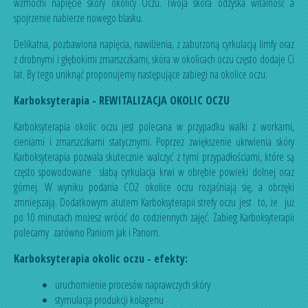
wzmocni napięcie skóry okolicy Oczu. Twoja skóra odzyska witalność a
spojrzenie nabierze nowego blasku.
Delikatna, pozbawiona napięcia, nawilżenia, z zaburzoną cyrkulacją limfy oraz
z drobnymi i głębokimi zmarszczkami, skóra w okolicach oczu często dodaje Ci
lat. By tego uniknąć proponujemy następujące zabiegi na okolice oczu:
Karboksyterapia - REWITALIZACJA OKOLIC OCZU
Karboksyterapia okolic oczu jest polecana w przypadku walki z workami,
cieniami i zmarszczkami statycznymi. Poprzez zwiększenie ukrwienia skóry
Karboksyterapia pozwala skutecznie walczyć z tymi przypadłościami, które są
często spowodowane słabą cyrkulacja krwi w obrębie powieki dolnej oraz
górnej. W wyniku podania CO2 okolice oczu rozjaśniają się, a obrzęki
zmniejszają. Dodatkowym atutem Karboksyterapii strefy oczu jest to, że już
po 10 minutach możesz wrócić do codziennych zajęć. Zabieg Karboksyterapii
polecamy zarówno Paniom jak i Panom.
Karboksyterapia okolic oczu - efekty:
uruchomienie procesów naprawczych skóry
stymulacja produkcji kolagenu