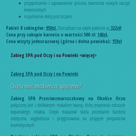
przyspieszenie i usprawnienie procesu tworzenia nowych naczyń
krwionośnych
rozjaśnienie skóry pod oczami
Pakiet 8 zabiegów:
9
50zł.
Oszczędzasz na całym pakiecie aż
322
zł
!
Cena przy zakupie karnetu o wartości 500 zł:
140zł.
Cena wizyty jednorazowej (górna i dolna powieka):
159zł
Zabieg SPA pod Oczy i na Powieki <więcej>
Zabieg SPA pod Oczy i na Powieki
Chcesz mieć młodzieńcze spojrzenie?
Zabieg SPA Przeciwzmarszczkowy na Okolice Oczu
połączony jest z delikatnym masażem twarzy, który przyniesie odczucie
wspaniałego relaksu. Dzięki masażowi skóra pozostanie bardziej
elastyczna, wygładzona i przygotowana na przyjęcie preparatów
kosmetycznych.