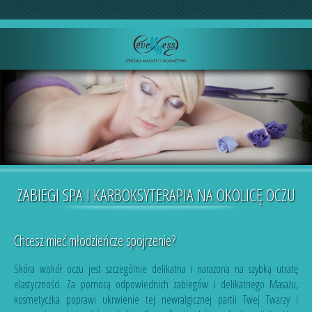
ZABIEGI SPA I KARBOKSYTERAPIA NA OKOLICĘ OCZU
Chcesz mieć młodzieńcze spojrzenie?
Skóra wokół oczu jest szczególnie delikatna i narażona na szybką utratę
elastyczności. Za pomocą odpowiednich zabiegów i delikatnego Masażu,
kosmetyczka poprawi ukrwienie tej newralgicznej partii Twej Twarzy i