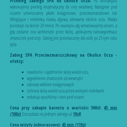
Przebieg zabiegu SPA na Okolice Oczu:
Po demakijażu
wykonujemy peeling enzymatyczny do cery wrażliwej. Następnie pod
oczami umieszczamy płatki kolagenowe, przeciwzmarszkowe lub
liftingujące i niebieską maską algową zalewamy okolice oczu. Maska
pozostaje na skórze 20 minut. Po usunięciu alg wmasowujemy serum, a
gdy zostanie ono wchłonięte przez skórę, aplikujemy nanowypełniacz
zmarszczek pod oczy. Zabieg jest przeznaczony dla osób po 25-tym roku
życia.
Zabieg SPA Przeciwzmarszczkowy na Okolice Oczu -
efekty:
nawilżenie i ujędrnienie skóry wokół oczu
wypełnienie zmarszczek od wewnątrz
odnowa włókien kolagenowych
ochrona skóry wokół oczu przed wolnymi rodnikami
redukcja opuchlizny i cieni pod oczami
Cena przy zakupie karnetu o wartości 500zł:
45 min
/100zł
Oszczędzasz na jednym zabiegu aż
19zł!
Cena wizyty jednorazowej:
45
min /119zł