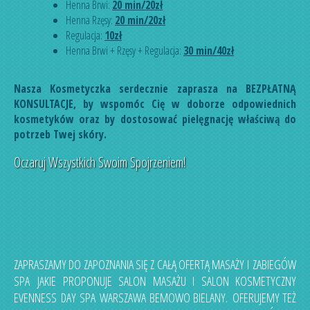
Henna Brwi:
20 min/20zł
Henna Rzęsy:
20
min/20zł
Regulacja:
10zł
Henna Brwi + Rzęsy + Regulacja:
30 min/40zł
Nasza Kosmetyczka serdecznie zaprasza na BEZPŁATNĄ
KONSULTACJE, by wspomóc Cię w doborze odpowiednich
kosmetyków oraz by dostosować pielęgnację właściwą do
potrzeb Twej skóry.
Oczaruj Wszystkich Swoim Spojrzeniem!
ZAPRASZAMY DO ZAPOZNANIA SIĘ Z CAŁĄ OFERTĄ MASAŻY I ZABIEGÓW
SPA JAKIE PROPONUJE SALON MASAŻU I SALON KOSMETYCZNY
EVENNESS DAY SPA WARSZAWA BEMOWO BIELANY. OFERUJEMY TEŻ