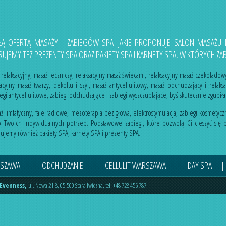
AŁĄ OFERTĄ MASAŻY I ZABIEGÓW SPA JAKIE PROPONUJE SALON MASAŻU
EMY TEŻ PREZENTY SPA ORAZ PAKIETY SPA I KARNETY SPA, W KTÓRYCH ZAB
 relaksacyjny
,
masaż leczniczy
,
relaksacyjny masaż świecami
,
relaksacyjny masaż czekoladow
sacyjny masaż twarzy, dekoltu i szyi
,
masaż antycellulitowy
,
masaż odchudzający
i
relaks
egi antycellulitowe
,
zabiegi odchudzające
i
zabiegi wyszczuplające
, byś skutecznie zgubiła 
ż limfatyczny
,
fale radiowe
,
mezoterapia bezigłowa
,
elektrostymulacja
,
zabiegi kosmetyc
 Twoich indywidualnych potrzeb. Podstawowe zabiegi, które pozwolą Ci cieszyć się p
erujemy również
pakiety SPA
,
karnety SPA
i
prezenty SPA
.
RSZAWA
|
ODCHUDZANIE
|
CELLULIT WARSZAWA
|
DAY SPA
|
 Evenness
,
ul.
Nowa 21 B
,
05-500
Stara Iwiczna
,
tel.
+48 728 456 787