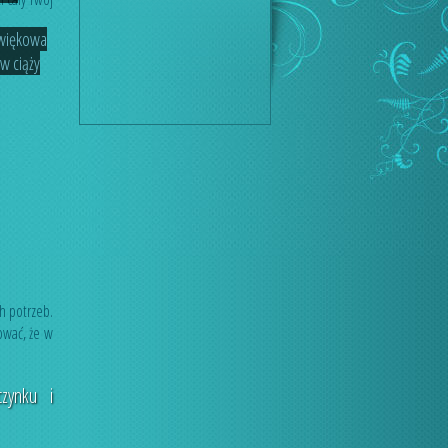
źwiękowa
 w ciąży
h potrzeb.
ować, że w
zynku i