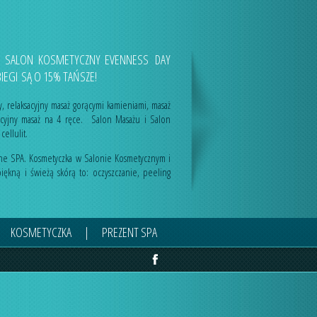
 I SALON KOSMETYCZNY EVENNESS DAY
IEGI SĄ O 15% TAŃSZE!
y
,
relaksacyjny masaż gorącymi kamieniami
,
masaż
acyjny masaż na 4 ręce
. Salon Masażu i Salon
cellulit.
zne SPA
. Kosmetyczka w Salonie Kosmetycznym i
iękną i świeżą skórą to:
oczyszczanie
,
peeling
KOSMETYCZKA
|
PREZENT SPA