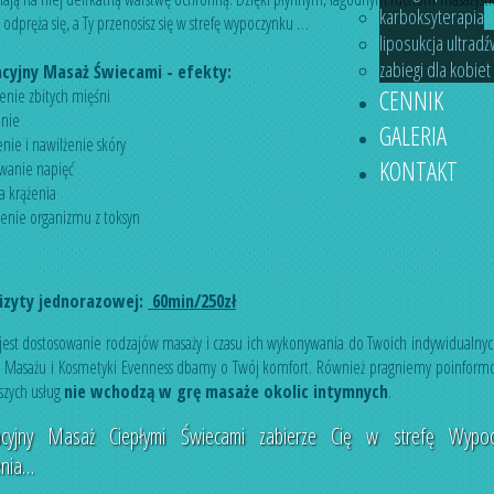
karboksyterapia
odpręża się, a Ty przenosisz się w strefę wypoczynku …
liposukcja ultrad
zabiegi dla kobiet
cyjny Masaż Świecami - efekty:
CENNIK
ienie zbitych mięśni
enie
GALERIA
enie i nawilżenie skóry
KONTAKT
owanie napięć
a krążenia
zenie organizmu z toksyn
izyty jednorazowej:
60min/250zł
jest dostosowanie rodzajów masaży i czasu ich wykonywania do Twoich indywidualnyc
 Masażu i Kosmetyki Evenness dbamy o Twój komfort. Również pragniemy poinform
szych usług
nie wchodzą w grę masaże okolic intymnych
.
acyjny Masaż Ciepłymi Świecami zabierze Cię w strefę Wypoc
enia…