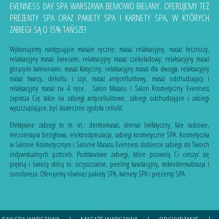
EVENNESS DAY SPA WARSZAWA BEMOWO BIELANY. OFERUJEMY TEŻ
PREZENTY SPA ORAZ PAKIETY SPA I KARNETY SPA, W KTÓRYCH
ZABIEGI SĄ O 15% TAŃSZE!
Wykonujemy następujące masaże ręczne:
masaż relaksacyjny
,
masaż leczniczy
,
relaksacyjny masaż świecami
,
relaksacyjny masaż czekoladowy
,
relaksacyjny masaż
gorącymi kamieniami
,
masaż klasyczny
,
relaksacyjny masaż dla dwojga
,
relaksacyjny
masaż twarzy, dekoltu i szyi
,
masaż antycellulitowy
,
masaż odchudzający
i
relaksacyjny masaż na 4 ręce
. Salon Masażu i Salon Kosmetyczny Evenness
zaprasza Cię także na
zabiegi antycellulitowe
,
zabiegi odchudzające
i
zabiegi
wyszczuplające
, byś skutecznie zgubiła cellulit.
Efektywne zabiegi to m. in.:
dermomasaż
,
drenaż limfatyczny
,
fale radiowe
,
mezoterapia bezigłowa
,
elektrostymulacja
,
zabiegi kosmetyczne SPA
. Kosmetyczka
w Salonie Kosmetycznym i Salonie Masażu Evenness dobierze zabiegi do Twoich
indywidualnych potrzeb. Podstawowe zabiegi, które pozwolą Ci cieszyć się
piękną i świeżą skórą to:
oczyszczanie
,
peeling kawitacyjny
,
mikrodermabrazja
i
sonoforeza
. Oferujemy również
pakiety SPA
,
karnety SPA
i
prezenty SPA
.