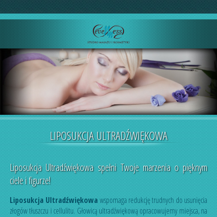
LIPOSUKCJA ULTRADŹWIĘKOWA
Liposukcja Ultradźwiękowa spełni Twoje marzenia o pięknym
ciele i figurze!
Liposukcja Ultradźwiękowa
wspomaga redukcję trudnych do usunięcia
złogów tłuszczu i cellulitu. Głowicą ultradźwiękową opracowujemy miejsca, na