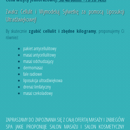
Zwalcz Cellulit i Wymodeluj Sylwetkę za pomocą Liposukcji
Ultradźwiękowej!
By skutecznie
zgubić cellulit i zbędne kilogramy
, proponujemy Ci
również:
pakiet antycellulitowy
masaż antycellulitowy
masaż odchudzający
dermomasaż
fale radiowe
liposukcja ultradźwiękowa
drenaż limfatyczny
masaż czekoladowy
ZAPRASZAMY DO ZAPOZNANIA SIĘ Z CAŁĄ OFERTĄ MASAŻY I ZABIEGÓW
SPA JAKIE PROPONUJE SALON MASAŻU I SALON KOSMETYCZNY