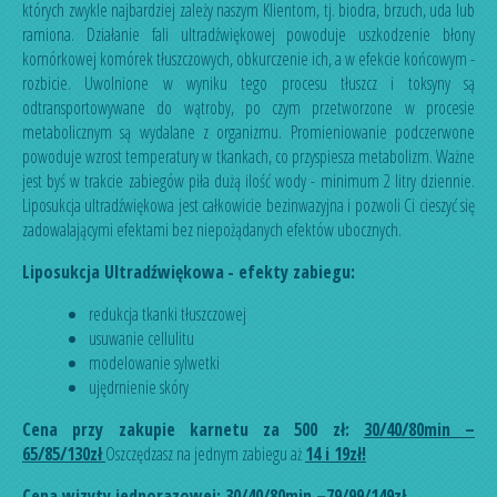
których zwykle najbardziej zależy naszym Klientom, tj. biodra, brzuch, uda lub
ramiona. Działanie fali ultradźwiękowej powoduje uszkodzenie błony
komórkowej komórek tłuszczowych, obkurczenie ich, a w efekcie końcowym -
rozbicie. Uwolnione w wyniku tego procesu tłuszcz i toksyny są
odtransportowywane do wątroby, po czym przetworzone w procesie
metabolicznym są wydalane z organizmu. Promieniowanie podczerwone
powoduje wzrost temperatury w tkankach, co przyspiesza metabolizm. Ważne
jest byś w trakcie zabiegów piła dużą ilość wody - minimum 2 litry dziennie.
Liposukcja ultradźwiękowa jest całkowicie bezinwazyjna i pozwoli Ci cieszyć się
zadowalającymi efektami bez niepożądanych efektów ubocznych.
Liposukcja Ultradźwiękowa
- efekty zabiegu:
redukcja tkanki tłuszczowej
usuwanie cellulitu
modelowanie sylwetki
ujędrnienie skóry
Cena przy zakupie karnetu za 500 zł:
30/
40/80min –
65/85/130zł
Oszczędzasz na jednym zabiegu aż
14 i 19zł!
Cena wizyty jednorazowej:
30/
40/80min –
79
/99/149zł