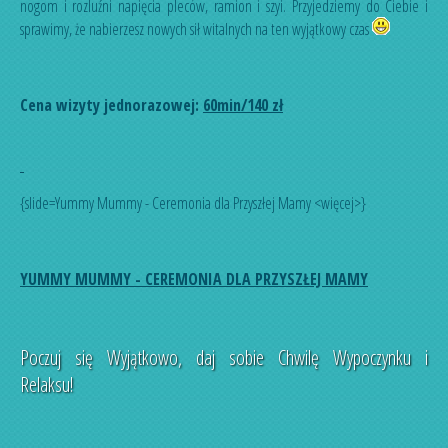
nogom i rozluźni napięcia pleców, ramion i szyi. Przyjedziemy do Ciebie i
sprawimy, że nabierzesz nowych sił witalnych na ten wyjątkowy czas
Cena wizyty jednorazowej:
60min/140 zł
{slide=Yummy Mummy - Ceremonia dla Przyszłej Mamy <więcej>}
YUMMY MUMMY - CEREMONIA DLA PRZYSZŁEJ MAMY
Poczuj się Wyjątkowo, daj sobie Chwilę Wypoczynku i
Relaksu!