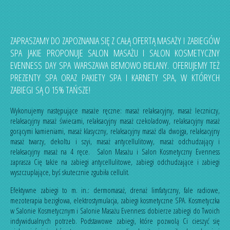
ZAPRASZAMY DO ZAPOZNANIA SIĘ Z CAŁĄ OFERTĄ MASAŻY I ZABIEGÓW
SPA JAKIE PROPONUJE SALON MASAŻU I SALON KOSMETYCZNY
EVENNESS DAY SPA WARSZAWA BEMOWO BIELANY. OFERUJEMY TEŻ
PREZENTY SPA ORAZ PAKIETY SPA I KARNETY SPA, W KTÓRYCH
ZABIEGI SĄ O 15% TAŃSZE!
Wykonujemy następujące masaże ręczne:
masaż relaksacyjny
,
masaż leczniczy
,
relaksacyjny masaż świecami
,
relaksacyjny masaż czekoladowy
,
relaksacyjny masaż
gorącymi kamieniami
,
masaż klasyczny
,
relaksacyjny masaż dla dwojga
,
relaksacyjny
masaż twarzy, dekoltu i szyi
,
masaż antycellulitowy
,
masaż odchudzający
i
relaksacyjny masaż na 4 ręce
. Salon Masażu i Salon Kosmetyczny Evenness
zaprasza Cię także na
zabiegi antycellulitowe
,
zabiegi odchudzające
i
zabiegi
wyszczuplające
, byś skutecznie zgubiła cellulit.
Efektywne zabiegi to m. in.:
dermomasaż
,
drenaż limfatyczny
,
fale radiowe
,
mezoterapia bezigłowa
,
elektrostymulacja
,
zabiegi kosmetyczne SPA
. Kosmetyczka
w Salonie Kosmetycznym i Salonie Masażu Evenness dobierze zabiegi do Twoich
indywidualnych potrzeb. Podstawowe zabiegi, które pozwolą Ci cieszyć się