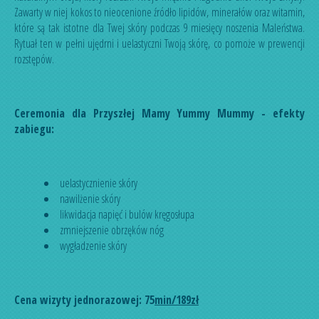
Zawarty w niej kokos to nieocenione źródło lipidów, minerałów oraz witamin,
które są tak istotne dla Twej skóry podczas 9 miesięcy noszenia Maleństwa.
Rytuał ten w pełni ujędrni i uelastyczni Twoją skórę, co pomoże w prewencji
rozstępów.
Ceremonia dla Przyszłej Mamy Yummy Mummy - efekty
zabiegu:
uelastycznienie skóry
nawilżenie skóry
likwidacja napięć i bulów kręgosłupa
zmniejszenie obrzęków nóg
wygładzenie skóry
Cena wizyty jednorazowej: 75
min/189zł