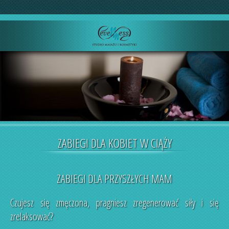
ZABIEGI DLA KOBIET W CIĄŻY
ZABIEGI DLA PRZYSZŁYCH MAM
Czujesz się zmęczona, pragniesz zregenerować siły i się
zrelaksować?