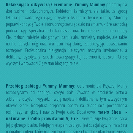
Relaksująco-odżywczą Ceremonię Yummy Mummy
polecamy dla
skór suchych, odwodnionych, Kobietom karmiącym, ale także, za zgodą
lekarza prowadzącego ciążę, przyszłym Mamom. Rytuał Yummy Mummy
poprawi kondycję Twojej skóry, przygotowując ciało na zmiany, które zachodzą
podczas ciąży. Specjalna technika masażu oraz bezpieczne ułożenie odpręży
Cię, rozluźni mięśnie obciążonych partii ciała, zmniejszy napięcie, ale także
usunie obrzęki nóg oraz wzmocni Twą skórę, zapobiegając powstawaniu
rozstępów. Profesjonalna pielęgnacja uelastyczni naczynia krwionośne, a
delikatny, egzotyczny zapach towarzyszący tej Ceremonii, pozwoli Ci się
wyciszyć i wprowadzi Cię w stan błogiego relaksu.
Przebieg zabiegu Yummy Mummy:
Ceremonię dla Przyszłej Mamy
rozpoczynamy od peelingu całego ciała. Zawarta w produkcie pistacja
subtelnie oczyści i wygładzi Twoją napiętą i delikatną w tym szczególnym
okresie skórę. Receptura preparatu oparta na składnikach pochodzenia
roślinnego zmiękczy i nawilży Twoje ciało. Dodatkowo
masło Shea -
naturalne źródło prowitamin A, E i F
- zrewitalizuje Twą skórę i nada
jej pięknego blasku. Kolejnym etapem zabiegu jest specjalistyczny masaż na
naturalnym oleju, który rozluźni Twoje mięśnie i łagodnie ukoi Twoje zmysły.