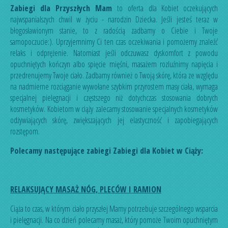
Zabiegi dla Przyszłych Mam
to oferta dla Kobiet oczekujących
najwspanialszych chwil w życiu - narodzin Dziecka. Jeśli jesteś teraz w
błogosławionym stanie, to z radością zadbamy o Ciebie i Twoje
samopoczucie:). Uprzyjemnimy Ci ten czas oczekiwania i pomożemy znaleźć
relaks i odprężenie. Natomiast jeśli odczuwasz dyskomfort z powodu
opuchniętych kończyn albo spięcie mięśni, masażem rozluźnimy napięcia i
przedrenujemy Twoje ciało. Zadbamy również o Twoją skórę, która ze względu
na nadmierne rozciąganie wywołane szybkim przyrostem masy ciała, wymaga
specjalnej pielęgnacji i częstszego niż dotychczas stosowania dobrych
kosmetyków. Kobietom w ciąży zalecamy stosowanie specjalnych kosmetyków
odżywiających skórę, zwiększających jej elastyczność i zapobiegających
rozstępom.
Polecamy następujące zabiegi Zabiegi dla Kobiet w Ciąży:
RELAKSUJĄCY MASAŻ NÓG, PLECÓW I RAMION
Ciąża to czas, w którym ciało przyszłej Mamy potrzebuje szczególnego wsparcia
i pielęgnacji. Na co dzień polecamy masaż, który pomoże Twoim opuchniętym